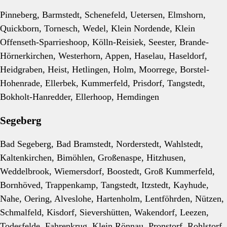
Pinneberg, Barmstedt, Schenefeld, Uetersen, Elmshorn,
Quickborn, Tornesch, Wedel, Klein Nordende, Klein
Offenseth-Sparrieshoop, Kölln-Reisiek, Seester, Brande-
Hörnerkirchen, Westerhorn, Appen, Haselau, Haseldorf,
Heidgraben, Heist, Hetlingen, Holm, Moorrege, Borstel-
Hohenrade, Ellerbek, Kummerfeld, Prisdorf, Tangstedt,
Bokholt-Hanredder, Ellerhoop, Hemdingen
Segeberg
Bad Segeberg, Bad Bramstedt, Norderstedt, Wahlstedt,
Kaltenkirchen, Bimöhlen, Großenaspe, Hitzhusen,
Weddelbrook, Wiemersdorf, Boostedt, Groß Kummerfeld,
Bornhöved, Trappenkamp, Tangstedt, Itzstedt, Kayhude,
Nahe, Oering, Alveslohe, Hartenholm, Lentföhrden, Nützen,
Schmalfeld, Kisdorf, Sievershütten, Wakendorf, Leezen,
Todesfelde, Fahrenkrug, Klein Rönnau, Pronstorf, Rohlstorf,